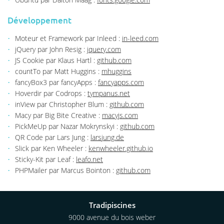
Rejoignez-nou
Développement
Moteur et Framework par Inleed :
in-leed.com
jQuery par John Resig :
jquery.com
JS Cookie par Klaus Hartl :
github.com
countTo par Matt Huggins :
mhuggins
fancyBox3 par fancyApps :
fancyapps.com
Hoverdir par Codrops :
tympanus.net
inView par Christopher Blum :
github.com
Macy par Big Bite Creative :
macyjs.com
PickMeUp par Nazar Mokrynskyi :
github.com
QR Code par Lars Jung :
larsjung.de
Slick par Ken Wheeler :
kenwheeler.github.io
Sticky-Kit par Leaf :
leafo.net
PHPMailer par Marcus Bointon :
github.com
Tradipiscines
9000 avenue du bois weber