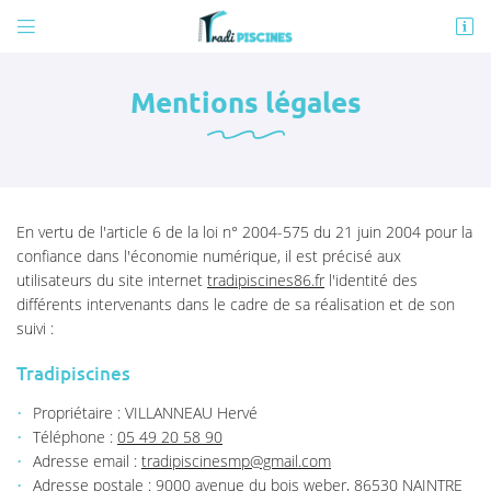


9000 avenue du bois weber
86530 NAINTRE
Mentions légales
05 49 20 58 90
En vertu de l'article 6 de la loi n° 2004-575 du 21 juin 2004 pour la
confiance dans l'économie numérique, il est précisé aux
utilisateurs du site internet
tradipiscines86.fr
l'identité des
différents intervenants dans le cadre de sa réalisation et de son
suivi :
Adresse email de réception

Tradipiscines
En cochant cette case, vous consentez à recevoir nos propositions commerciales à
l'adresse email indiqué ci-dessus. Vous pouvez vous désinscrire à tout moment en
Propriétaire : VILLANNEAU Hervé
utilisant
le formulaire de désinscription
.
Téléphone :
05 49 20 58 90
Adresse email :
INSCRIPTION
Adresse postale : 9000 avenue du bois weber, 86530 NAINTRE