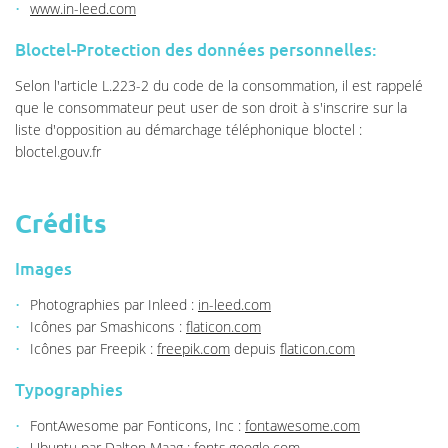
www.in-leed.com
Bloctel-Protection des données personnelles:
Selon l'article L.223-2 du code de la consommation, il est rappelé
Une questio
que le consommateur peut user de son droit à s'inscrire sur la
liste d'opposition au démarchage téléphonique bloctel :
bloctel.gouv.fr
05 49 20 58 
Accueil
Crédits
os services
ite maçonnerie
Images
s réalisations
Photographies par Inleed :
in-leed.com
Icônes par Smashicons :
flaticon.com
Restez infor
Avis
Icônes par Freepik :
freepik.com
depuis
flaticon.com
Actualités
INSCRIPTION NEWS
Typographies
Contact
FontAwesome par Fonticons, Inc :
fontawesome.com
Ubuntu par Dalton Maag :
fonts.google.com